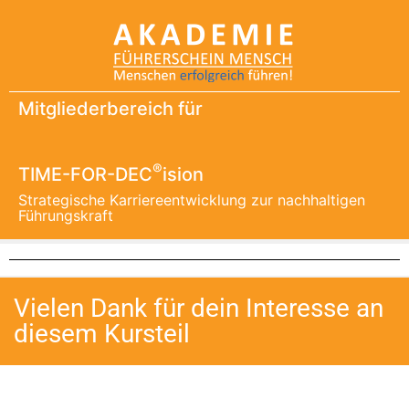
Mitgliederbereich für
®
TIME-FOR-DEC
ision
Strategische Karriereentwicklung zur nachhaltigen
Führungskraft
Vielen Dank für dein Interesse an
diesem Kursteil