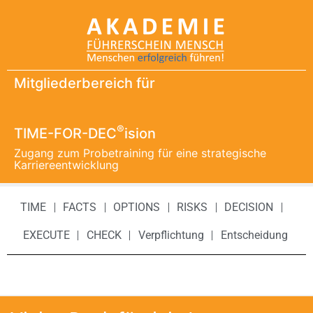
Mitgliederbereich für
®
TIME-FOR-DEC
ision
Zugang zum Probetraining für eine strategische
Karriereentwicklung
TIME
FACTS
OPTIONS
RISKS
DECISION
EXECUTE
CHECK
Verpflichtung
Entscheidung